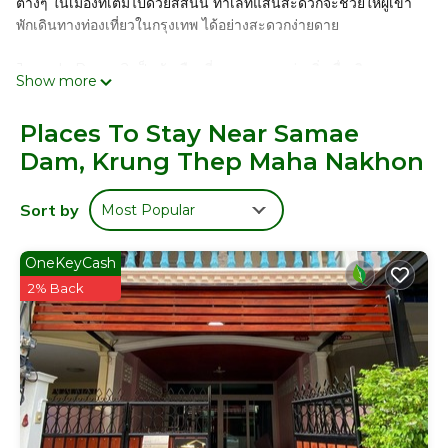
ต่างๆ ในเมืองที่เต็มไปด้วยสีสันนี้ ทำเลที่แสนสะดวกจะช่วยให้ผู้เข้า
พักเดินทางท่องเที่ยวในกรุงเทพ ได้อย่างสะดวกง่ายดาย
J condo Rama 2 เป็นตัวเลือกที่เหมาะเจาะอย่างยิ่งเมื่อเดินทางมา
Show more
เยือน[เมือง] ไม่ว่ามาเพื่อพักผ่อนท่องเที่ยวหรือเปลี่ยนที่ทำงาน ทำเลที่
แสนสะดวกจะช่วยให้ผู้เข้าพักเดินทางท่องเที่ยวไปยังที่ต่างๆ ได้อย่าง
Places To Stay Near Samae
สะดวกง่ายดาย นอกจากนี้ ที่พักยังมีบริการและสิ่งอำนวยความ
Dam, Krung Thep Maha Nakhon
สะดวกจำนวนมากที่ช่วยให้ความเพลิดเพลินแก่ผู้เข้าพัก ทั้งบริการที่
มอบความผ่อนคลาย รวมถึงกิจกรรมสนุกๆ ที่จะให้การเข้าพักไม่น่า
เบื่อ หรือหากใครต้องการจองที่พักเพื่อเปลี่ยนที่ทำงาน สิ่งอำนวย
Sort by
Most Popular
ความสะดวกต่างๆ ก็มีพร้อมให้บริการ
This 4 Bedrooms Condo provides accommodation with
OneKeyCash
Laundry, Air Conditioner, Security/Safety, for your
2% Back
convenience. This Condo features many amenities for
guests who want to stay for a few days, a weekend or
probably a longer vacation with family, friends or group.
The rental Condo has 4 Bedrooms and 1 Bathroom to
make you feel right at home.
Check to see if this Condo has the amenities you need
and a location that makes this a great choice to stay in