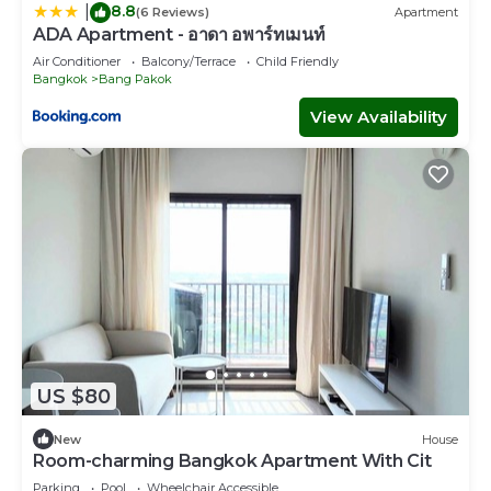
8.8
|
(6 Reviews)
Apartment
ADA Apartment - อาดา อพาร์ทเมนท์
Air Conditioner
Balcony/Terrace
Child Friendly
Bangkok
Bang Pakok
View Availability
US $80
New
House
Room-charming Bangkok Apartment With Cit
Parking
Pool
Wheelchair Accessible