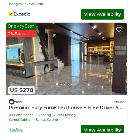
Bangkok
Talat Phlu
View Availability
OneKeyCash
2% Back
US $278
New
House
Premium Fully Furnished house + Free Driver 50
km/Day
Air Conditioner
Parking
Pet Friendly
Samut Sakhon
Samut Sakhon
View Availability