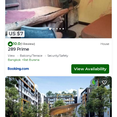
US $7
10.0
(1 Review)
House
289 Prime
View
Balcony/Terrace
Security/Safety
Bangkok
Rat Burana
View Availability