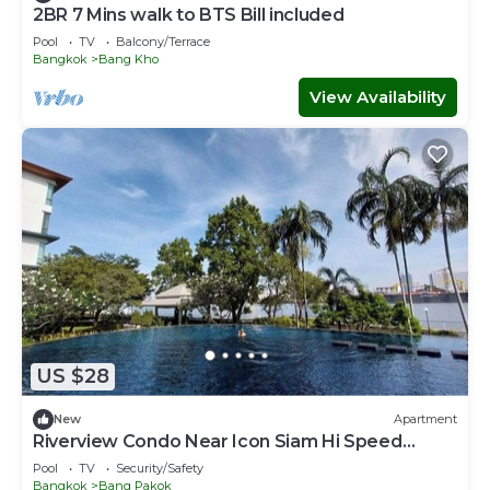
2BR 7 Mins walk to BTS Bill included​
Pool
TV
Balcony/Terrace
Bangkok
Bang Kho
View Availability
US $28
New
Apartment
Riverview Condo Near Icon Siam Hi Speed
Internet
Pool
TV
Security/Safety
Bangkok
Bang Pakok