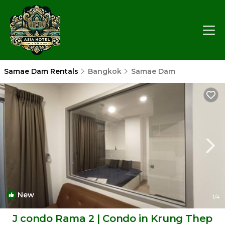
Samae Dam Rentals
Bangkok
Samae Dam
New
1
/4
J condo Rama 2 | Condo in Krung Thep