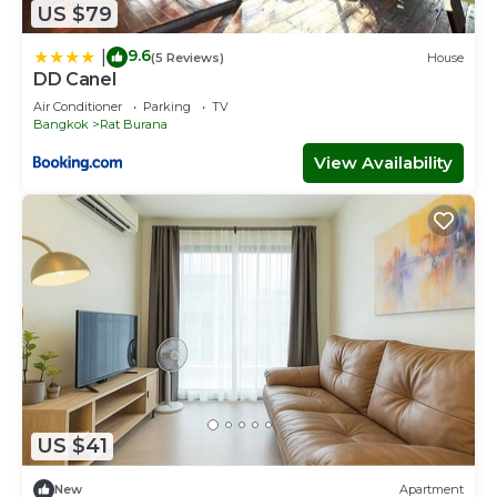
US $79
9.6
|
(5 Reviews)
House
DD Canel
Air Conditioner
Parking
TV
Bangkok
Rat Burana
View Availability
US $41
New
Apartment