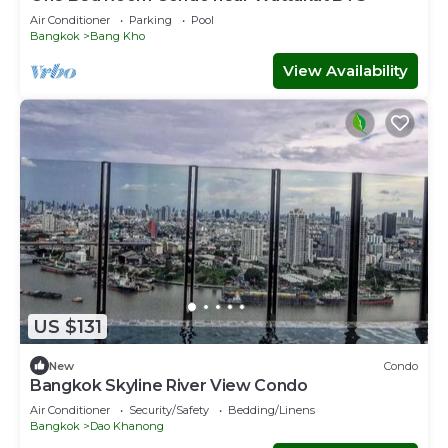
Air Conditioner
Parking
Pool
Bangkok
Bang Kho
View Availability
US $131
New
Condo
Bangkok Skyline River View Condo
Air Conditioner
Security/Safety
Bedding/Linens
Bangkok
Dao Khanong