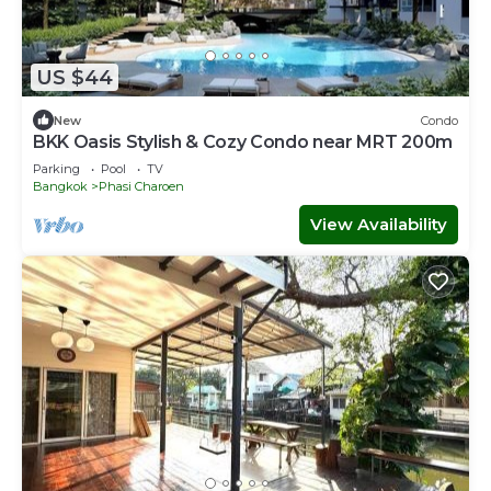
US $44
New
Condo
BKK Oasis Stylish & Cozy Condo near MRT 200m
Parking
Pool
TV
Bangkok
Phasi Charoen
View Availability