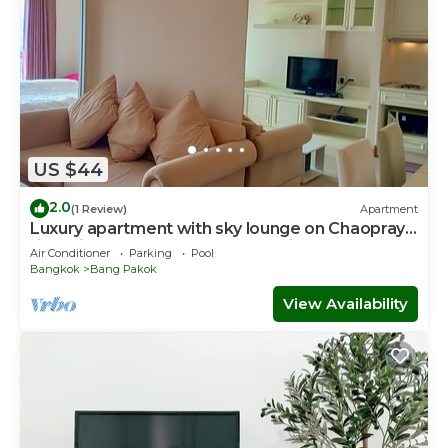
US $44
2.0
(1 Review)
Apartment
Luxury apartment with sky lounge on Chaopraya
river view&Bangkok panorama view.
Air Conditioner
Parking
Pool
Bangkok
Bang Pakok
View Availability