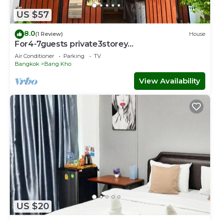
Samae Dam. Enjoy your stay in Samae Dam at this
US $57
Condo.
8.0
(1 Review)
House
For4-7guests private3storey
townhouse3bedrooms4beds
Air Conditioner
Parking
TV
Bangkok
Bang Kho
View Availability
US $20