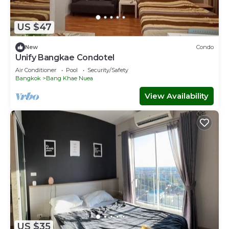
US $47
New
Condo
Unify Bangkae Condotel
Air Conditioner
Pool
Security/Safety
Bangkok
Bang Khae Nuea
View Availability
US $35