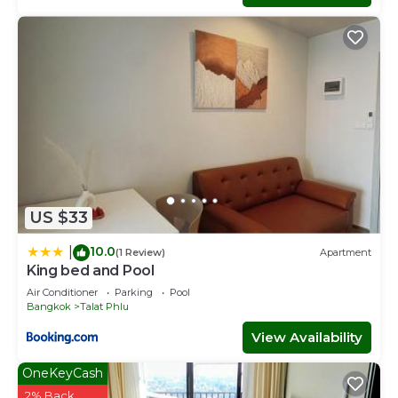
US $33
10.0
|
(1 Review)
Apartment
King bed and Pool
Air Conditioner
Parking
Pool
Bangkok
Talat Phlu
View Availability
OneKeyCash
2% Back