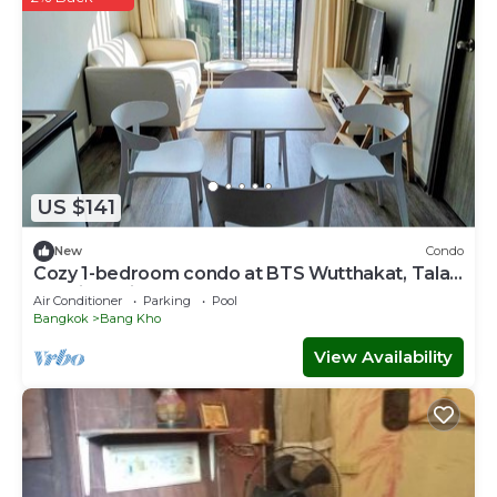
US $141
New
Condo
Cozy 1-bedroom condo at BTS Wutthakat, Talat
phlu, icon siam,sathorn,Bangkok
Air Conditioner
Parking
Pool
Bangkok
Bang Kho
View Availability