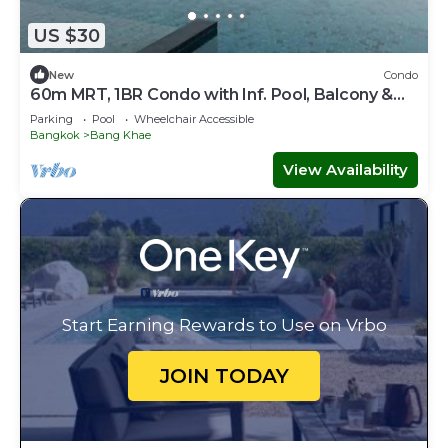
US $30
New
Condo
60m MRT, 1BR Condo with Inf. Pool, Balcony &
Gym
Parking
Pool
Wheelchair Accessible
Bangkok
Bang Khae
View Availability
Start Earning Rewards to Use on Vrbo
JOIN TODAY