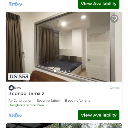
View Availability
US $53
New
Condo
J condo Rama 2
Air Conditioner
Security/Safety
Bedding/Linens
Bangkok
Samae Dam
View Availability