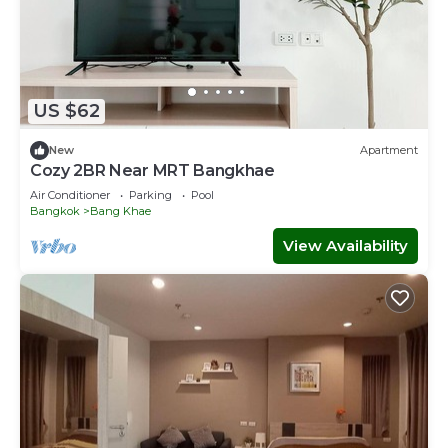
US $62
New
Apartment
Cozy 2BR Near MRT Bangkhae
Air Conditioner
Parking
Pool
Bangkok
Bang Khae
View Availability