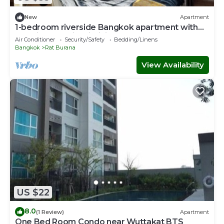
New
Apartment
1-bedroom riverside Bangkok apartment with
washing machine, infinity pools, etc
Air Conditioner
Security/Safety
Bedding/Linens
Bangkok
Rat Burana
View Availability
US $22
8.0
(1 Review)
Apartment
One Bed Room Condo near Wuttakat BTS